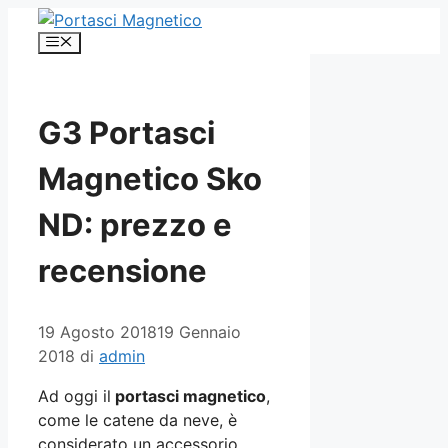
Vai
al
Menu
contenuto
G3 Portasci
Magnetico Sko
ND: prezzo e
recensione
19 Agosto 2018
19 Gennaio
2018
di
admin
Ad oggi il
portasci magnetico
,
come le catene da neve, è
considerato un accessorio