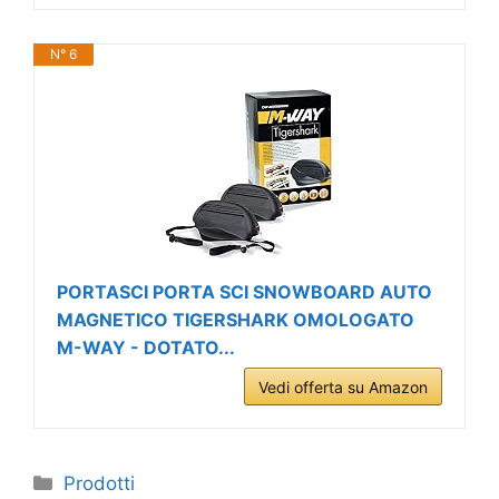
N° 6
PORTASCI PORTA SCI SNOWBOARD AUTO
MAGNETICO TIGERSHARK OMOLOGATO
M-WAY - DOTATO...
Vedi offerta su Amazon
Categorie
Prodotti